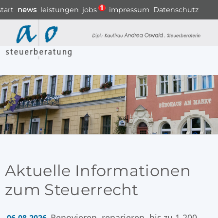
start
news
leistungen
jobs
impressum
Datenschutz
Aktuelle Informationen
zum Steuerrecht
Renovieren, reparieren, bis zu 1.200